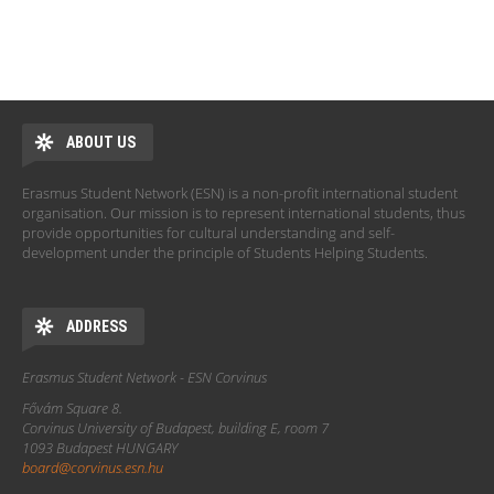
ABOUT US
Erasmus Student Network (ESN) is a non-profit international student
organisation. Our mission is to represent international students, thus
provide opportunities for cultural understanding and self-
development under the principle of Students Helping Students.
ADDRESS
Erasmus Student Network - ESN Corvinus
Fővám Square 8.
Corvinus University of Budapest, building E, room 7
1093 Budapest HUNGARY
board@corvinus.esn.hu