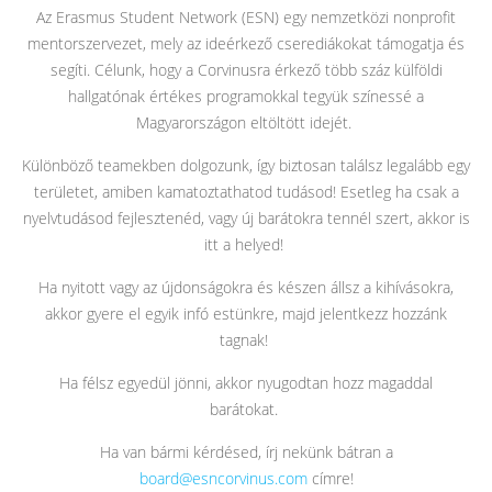
Az Erasmus Student Network (ESN) egy nemzetközi nonprofit
mentorszervezet, mely az ideérkező cserediákokat támogatja és
segíti. Célunk, hogy a Corvinusra érkező több száz külföldi
hallgatónak értékes programokkal tegyük színessé a
Magyarországon eltöltött idejét.
Különböző teamekben dolgozunk, így biztosan találsz legalább egy
területet, amiben kamatoztathatod tudásod! Esetleg ha csak a
nyelvtudásod fejlesztenéd, vagy új barátokra tennél szert, akkor is
itt a helyed!
Ha nyitott vagy az újdonságokra és készen állsz a kihívásokra,
akkor gyere el egyik infó estünkre, majd jelentkezz hozzánk
tagnak!
Ha félsz egyedül jönni, akkor nyugodtan hozz magaddal
barátokat.
Ha van bármi kérdésed, írj nekünk bátran a
board@esncorvinus.com
címre!