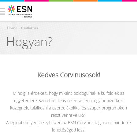
Home
›
Csatlakozz!
Hogyan?
You are here
Kedves Corvinusosok!
Mindig is érdekelt, hogy miként boldogulnak a külföldiek az
egyetemen? Szeretnél te is részese lenni egy nemzetközi
közegnek, találkozni a cserediákokkal és szuper programokon
részt venni velük?
A legjobb helyen jársz, hiszen az ESN Corvinus tagjaként minderre
lehetőséged lesz!